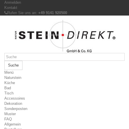
Anmelden
Kontakt
Rufen Sie uns an:
+49 9141 920500
Suche
Menü
Naturstein
Küche
Bad
Tisch
Accessoires
Dekoration
Sonderposten
Muster
FAQ
Allgemein