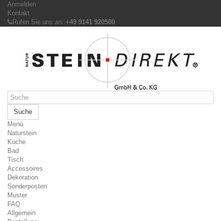
Anmelden
Kontakt
Rufen Sie uns an:
+49 9141 920500
Suche
Menü
Naturstein
Küche
Bad
Tisch
Accessoires
Dekoration
Sonderposten
Muster
FAQ
Allgemein