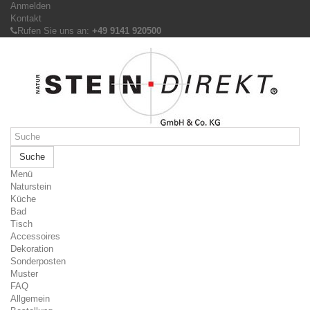
Anmelden
Kontakt
Rufen Sie uns an:
+49 9141 920500
Suche
Menü
Naturstein
Küche
Bad
Tisch
Accessoires
Dekoration
Sonderposten
Muster
FAQ
Allgemein