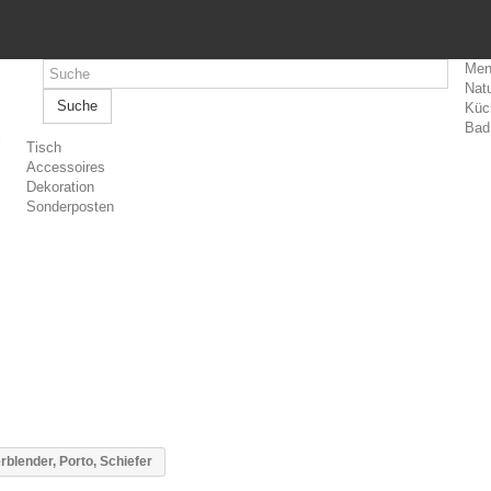
Men
Natu
Suche
Küc
Bad
Tisch
Accessoires
Dekoration
Sonderposten
rblender, Porto, Schiefer