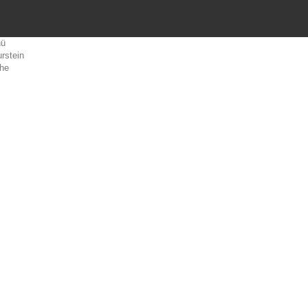
ü
rstein
he