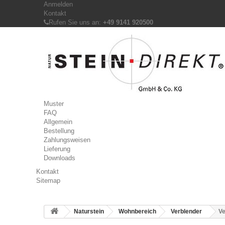
Anmelden
Kontakt
Rufen Sie uns an:
+49 9141 920500
Muster
FAQ
Allgemein
Bestellung
Zahlungsweisen
Lieferung
Downloads
Kontakt
Sitemap
Naturstein
Wohnbereich
Verblender
Ve