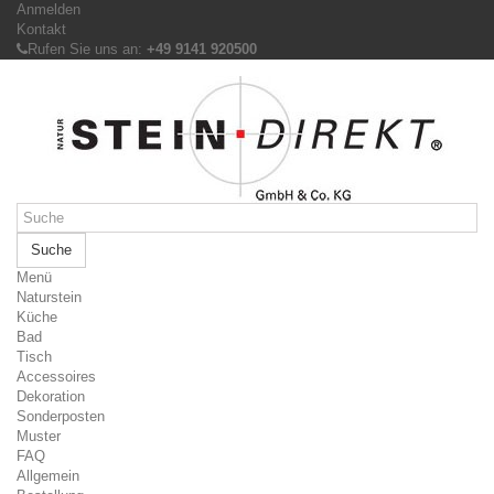
Anmelden
Kontakt
Rufen Sie uns an:
+49 9141 920500
Suche
Menü
Naturstein
Küche
Bad
Tisch
Accessoires
Dekoration
Sonderposten
Muster
FAQ
Allgemein