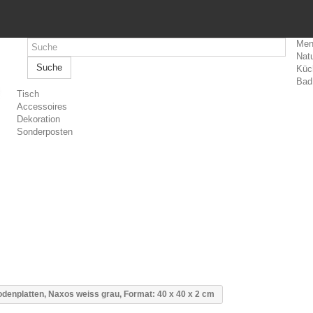
Men
Natu
Suche
Küc
Bad
Tisch
Accessoires
Dekoration
Sonderposten
denplatten, Naxos weiss grau, Format: 40 x 40 x 2 cm