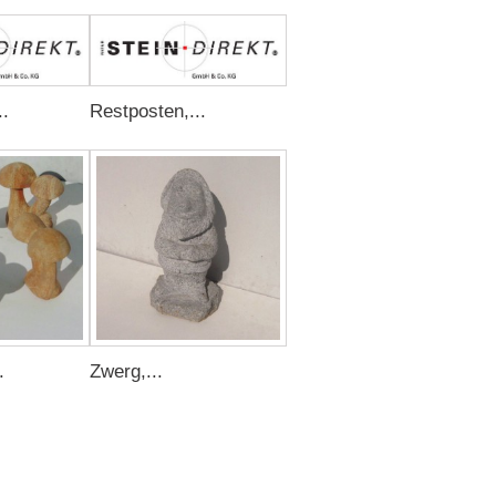
..
Restposten,...
.
Zwerg,...