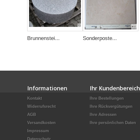
Brunnenstei...
Sonderposte...
Informationen
Ihr Kundenbereich
Kontakt
Ihre Bestellungen
Widerrufsrecht
Ihre Rückvergütungen
AGB
Ihre Adressen
Versandkosten
Ihre persönlichen Daten
Impressum
Datenschutz