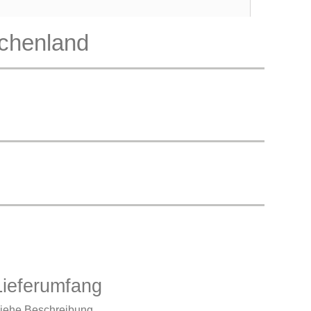
chenland
Lieferumfang
iehe Beschreibung