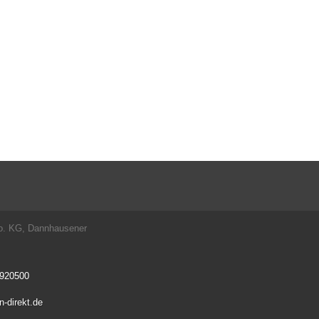
o. KG, Dannhausener
 920500
-direkt.de