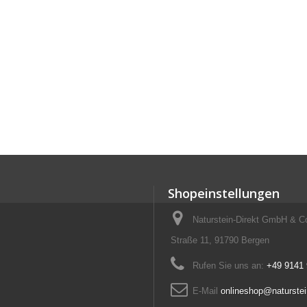
Shopeinstellungen
Naturstein-Direkt GmbH & C
Straße 11, 91790 Bergen
Rufen Sie uns an:
+49 9141
E-Mail
onlineshop@naturstein