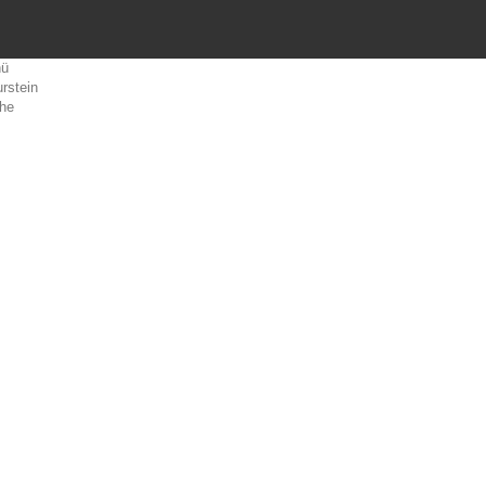
ü
rstein
he